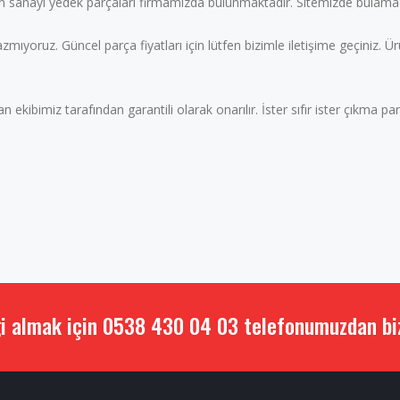
n sanayi yedek parçaları firmamızda bulunmaktadır. Sitemizde bulamadı
yazmıyoruz. Güncel parça fiyatları için lütfen bizimle iletişime geçiniz. Ü
imiz tarafından garantili olarak onarılır. İster sıfır ister çıkma parça
i almak için 0538 430 04 03 telefonumuzdan bizi