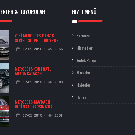
BERLER & DUYURULAR
HIZLI MENÜ
YENI MERCEDES-BENZ S-
Kurumsal
SERISI COUPÉ TÜRKIYE’DE
Hizmetler
07-05-2018
3366
Yedek Parça
MERCEDES KONTRATLI
Markalar
ARABA SATACAK!
07-05-2018
3540
Haberler
Galeri
MERCEDES-MAYBACH
ULTIMATE KARŞINIZDA
07-05-2018
3301