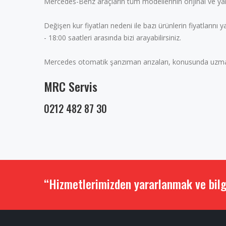
Mercedes-Benz araçların tüm modellerinin orijinal ve ya
Değişen kur fiyatları nedeni ile bazı ürünlerin fiyatlarını 
- 18:00 saatleri arasında bizi arayabilirsiniz.
Mercedes otomatik şanzıman arızaları, konusunda uzman ekib
MRC Servis
0212 482 87 30
“Hizmetlerimizden yararlanmak ve bilg