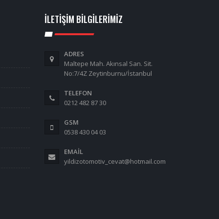
İLETIŞIM BILGILERIMIZ
ADRES
Maltepe Mah. Akınsal San. Sit.
No:7/4Z Zeytinburnu/İstanbul
TELEFON
0212 482 87 30
GSM
0538 430 04 03
EMAIL
yildizotomotiv_cevat@hotmail.com