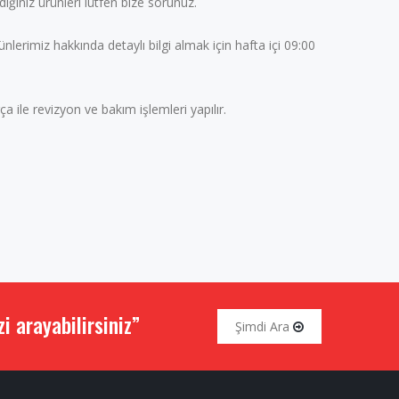
ğınız ürünleri lütfen bize sorunuz.
rünlerimiz hakkında detaylı bilgi almak için hafta içi 09:00
 ile revizyon ve bakım işlemleri yapılır.
 arayabilirsiniz”
Şimdi Ara