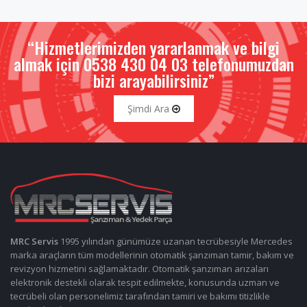
“Hizmetlerimizden yararlanmak ve bilgi
almak için 0538 430 04 03 telefonumuzdan
bizi arayabilirsiniz”
Şimdi Ara
MRC Servis
1995 yılından günümüze uzanan tecrübesiyle Mercedes
marka araçların tüm modellerinin otomatik şanzıman tamir, bakım ve
revizyon hizmetini sağlamaktadır. Otomatik şanzıman arızaları
elektronik destekli olarak tespit edilmekte, konusunda uzman ve
tecrübeli olan personelimiz tarafından tamiri ve bakımı titizlikle