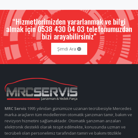
“Hizmetlerimizden yararlanmak ve bilgi
almak için 0538 430 04 03 telefonumuzdan
bizi arayabilirsiniz”
Şimdi Ara
MRC Servis
1995 yılından günümüze uzanan tecrübesiyle Mercedes
marka araçların tüm modellerinin otomatik şanzıman tamir, bakım ve
revizyon hizmetini sağlamaktadır. Otomatik şanzıman arızaları
elektronik destekli olarak tespit edilmekte, konusunda uzman ve
tecrübeli olan personelimiz tarafından tamiri ve bakımı titizlikle