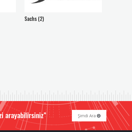
Sachs (2)
 arayabilirsiniz”
Şimdi Ara