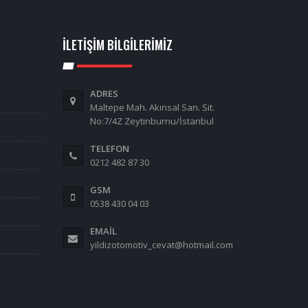
İLETIŞIM BILGILERIMIZ
ADRES
Maltepe Mah. Akınsal San. Sit.
No:7/4Z Zeytinburnu/İstanbul
TELEFON
0212 482 87 30
GSM
0538 430 04 03
EMAIL
yildizotomotiv_cevat@hotmail.com