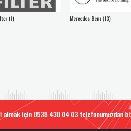
lter (1)
Mercedes-Benz (13)
i almak için 0538 430 04 03 telefonumuzdan bizi